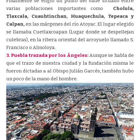
Finalmente se eligió un punto del valle situado entre
varias poblaciones importantes como
Cholula,
Tlaxcala, Cuauhtinchan, Huaquechula, Tepeaca y
Calpan,
en las márgenes del río Atoyac. El lugar elegido
se llamaba Cuetlaxcoapan (Lugar donde se despellejan
culebras), en la ribera oriental del arroyuelo llamado S.
Francisco o Almoloya.
3. Puebla trazada por los Ángeles:
Aunque se habla de
que el trazo de nuestra ciudad y la fundación misma le
fueron dictadas a al Obispo Julián Garcés, también hubo
un poco de la mano del hombre.