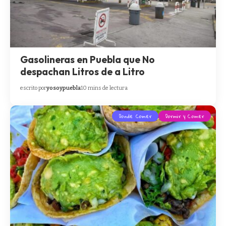
Gasolineras en Puebla que No
despachan Litros de a Litro
escrito por
yosoypuebla
10 mins de lectura
Donde Comer
Dormir y Comer