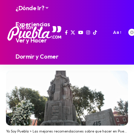
¿Dónde Ir?
Experiencias
Aa
Ver y Hacer
Dormir y Comer
Yo Soy Puebla
>
Las mejores recomendaciones sobre que hacer en Puebla
>