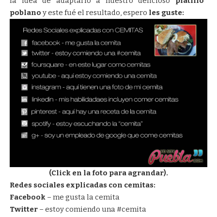
la idea de adaptarlo a nuestro delicioso
platillo
poblano
y este fué el resultado, espero
les guste:
(Click en la foto para agrandar).
Redes sociales explicadas con cemitas:
Facebook
– me gusta la cemita
Twitter
– estoy comiendo una #cemita