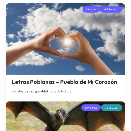
Ciudad
Destacado
Letras Poblanas – Puebla de Mi Corazón
escrito por
yosoypuebla
1 mins de lectura
Historia
Leyendas