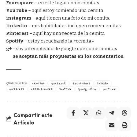
Foursquare
–
en este lugar como cemitas
YouTube
– aquí estoy comiendo una cemita
instagram
– aquí tienen una foto de mi cemita
linkedin
– mis habilidades incluyen comer cemitas
Pinterest
– aquí hay una receta de la cemita
Spotify
– estoy escuchando la «cemita»
g+
– soy un empleado de google que come cemitas
Se aceptan más propuestas en los comentarios.
cemitas
facebook
foursquare
linkedin
Palabras Clave:
pinterest
redes sociales
twitter
yosoypuebla
youtube
Compartir este
Artículo