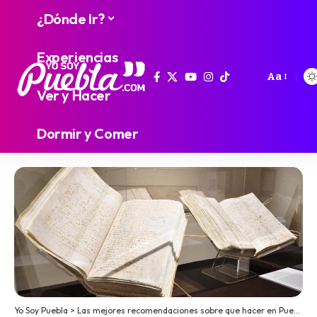
¿Dónde Ir?
Experiencias
Aa
Ver y Hacer
Dormir y Comer
Yo Soy Puebla
>
Las mejores recomendaciones sobre que hacer en Puebla
>