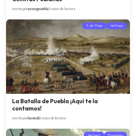
escrito por
yosoypuebla
3 mins de lectura
5 de Mayo
Historia
La Batalla de Puebla ¡Aquí te la
contamos!
escrito por
lacendi
2 mins de lectura
Historia
Municipios