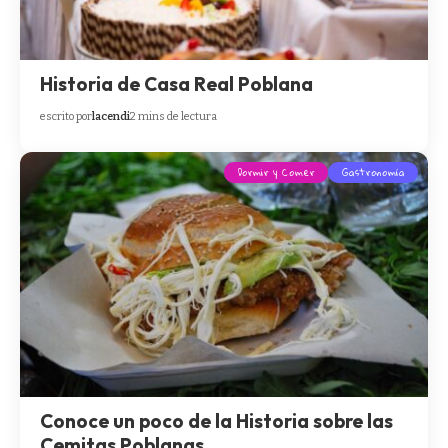
Historia de Casa Real Poblana
escrito por
lacendi
2 mins de lectura
Dormir y Comer
Gastronomía
Conoce un poco de la Historia sobre las
Cemitas Poblanas