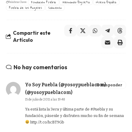
Fundación Puebla
Hernando Elgueta
Nueva España
Palabras Clave:
Puebla de los Angeles
Salmerón
Compartir este
Artículo
No hay comentarios
Yo Soy Puebla (@yosoypueblacom)
Responder
(@yosoypueblacom)
15 de julio de 2011 a las 19:48
Ya está lista la 3era y última parte de #Puebla y su
fundación, pásenle y disfruten mucho su fin de semana
http://t.co/hcBT9Gb