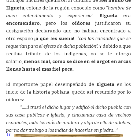
trabajos iniciales quedaron al cuidado de
Hernando de
Elgueta
, colono de la región, conocido como “
hombre de
buen entendimiento y experiencia”.
Elgueta
era
encomendero
, pero los
oídores
justificaron su
designación declarando que no habían encontrado a
otro españo
¡a que les suena!
“con las calidades que se
requerían para el efecto de dicha población”.
Y debido a que
recibía tributo de los indígenas, no se le otorgo
salario,
menos mal, como se dice en el argot en arcas
llenas hasta el mas fiel peca.
El Importante papel desempeñado de
Elgueta
en los
inicio de la historia poblana, quedo asi resumido por lo
oidores:
“
…El trazó el dicho lugar y edificó el dicho pueblo con
sus casa publicas e iglesia, y cincuentas casa de vecinos
españoles, todo los más de madera y algo de ello de adobes,
por no dar trabajo a los indios de hacerlas en piedra…”