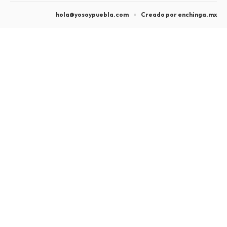
hola@yosoypuebla.com
Creado por enchinga.mx