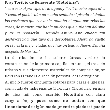
Fray Toribio de Benavente “Motolinía”:
“…era esto al principio de la aguas y llovió mucho aquel año.
Y como el pueblo aún no estaba sentado ni pisado, ni dadas
las corrientes que convenía, andaba el agua por todas las
cosas, de manera que había muchos que burlaban del sitio
y de la población… Después estuvo esta ciudad tan
desfavorecida, que tuvo que despoblarse. Ahora ha vuelto
en si y es la mejor ciudad que hay en toda la Nueva España
después de México…”
La distribución de los solares (áreas verdes), la
construcción de la primera capilla, en suma, el trazado
urbano y sus elementos materiales de composición, se
llevaron al cabo la dirección personal del Corregidor.
Al inicio fueron cincuenta solares para casas e iglesias,
con ayuda de indígenas de Tlaxcala y Cholula, no en mas
de diez mil como escribió
Motolinía
con clara
exageración,
y pues como no tenían con que
financiarse de algún modo ¿mentira piadosa? puede