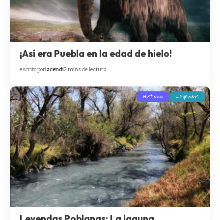
¡Así era Puebla en la edad de hielo!
escrito por
lacendi
2 mins de lectura
Historia
Leyendas
Leyendas Poblanas: La laguna