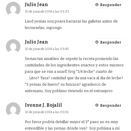
Julio Jean
Responder
10 de junio de 2014 a las 03:33
Lasd yemas son poara barnizar las galletas antes de
hornearlas, supongo.
Julio Jean
Responder
10 de junio de 2014 a las 03:40
Serian tan amables de repetir la receta poniendo las
cantidades de los ingredientes exactos y estos mismos
para que se van a usarÉ (vrg "1/4 leche" cuarto de
…..Litro? Taza? cantidad que da una vaca al dia de leche?
"3 yemas de huevo" su funcion? agradesco de
antemano, Soy poblano viviendo en el extranjero.
Ivonne J. Bojalil
Responder
10 de junio de 2014 a las 05:06
Por favor podría detallar mejor el 3° paso no es muy
entendible y las yemas dónde van?. Soy poblana a mí