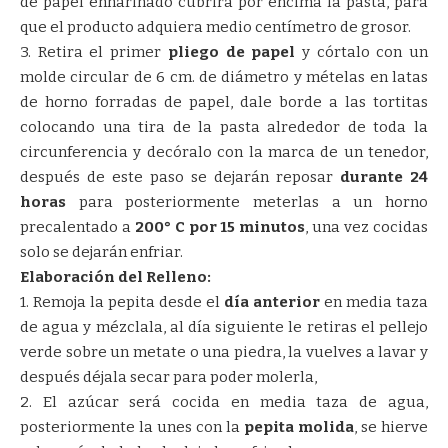
de papel enharinado cubrirá por encima la pasta, para
que el producto adquiera medio centímetro de grosor.
3. Retira el primer
pliego de papel
y córtalo con un
molde circular de 6 cm. de diámetro y mételas en latas
de horno forradas de papel, dale borde a las tortitas
colocando una tira de la pasta alrededor de toda la
circunferencia y decóralo con la marca de un tenedor,
después de este paso se dejarán reposar
durante 24
horas
para posteriormente meterlas a un horno
precalentado a
200° C por 15 minutos
, una vez cocidas
solo se dejarán enfriar.
Elaboración del Relleno:
1. Remoja la pepita desde el
día anterior
en media taza
de agua y mézclala, al día siguiente le retiras el pellejo
verde sobre un metate o una piedra, la vuelves a lavar y
después déjala secar para poder molerla,
2. El azúcar será cocida en media taza de agua,
posteriormente la unes con la
pepita molida
, se hierve