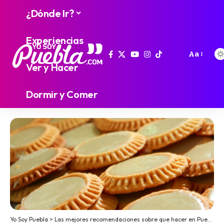
¿Dónde Ir?
Experiencias
Aa
Ver y Hacer
Dormir y Comer
Yo Soy Puebla
>
Las mejores recomendaciones sobre que hacer en Puebla
>