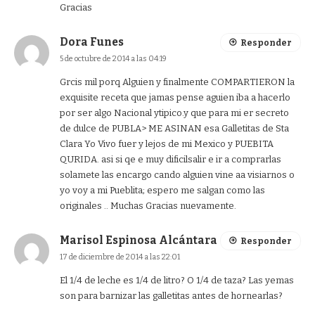
Gracias
Dora Funes
Responder
5 de octubre de 2014 a las 04:19
Grcis mil porq Alguien y finalmente COMPARTIERON la
exquisite receta que jamas pense aguien iba a hacerlo
por ser algo Nacional ytipico.y que para mi er secreto
de dulce de PUBLA> ME ASINAN esa Galletitas de Sta
Clara Yo Vivo fuer y lejos de mi Mexico y PUEBITA
QURIDA. asi si qe e muy dificilsalir e ir a comprarlas
solamete las encargo cando alguien vine aa visiarnos o
yo voy a mi Pueblita; espero me salgan como las
originales .. Muchas Gracias nuevamente.
Marisol Espinosa Alcántara
Responder
17 de diciembre de 2014 a las 22:01
El 1/4 de leche es 1/4 de litro? O 1/4 de taza? Las yemas
son para barnizar las galletitas antes de hornearlas?