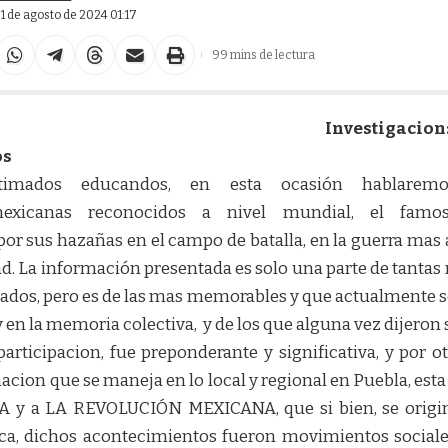
 1 de agosto de 2024 01:17
99 mins de lectura
Investigacion
os
timados educandos, en esta ocasión hablare
mexicanas reconocidos a nivel mundial, el fa
 sus hazañas en el campo de batalla, en la guerra mas 
. La información presentada es solo una parte de tantas 
cados, pero es de las mas memorables y que actualmente s
 en la memoria colectiva, y de los que alguna vez dijeron 
ticipacion, fue preponderante y significativa, y por ot
acion que se maneja en lo local y regional en Puebla, est
y a LA REVOLUCIÓN MEXICANA, que si bien, se origin
ica, dichos acontecimientos fueron movimientos social