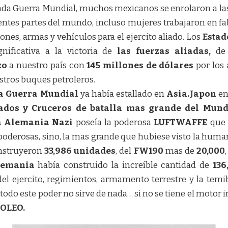
da Guerra Mundial, muchos mexicanos se enrolaron a las 
ntes partes del mundo, incluso mujeres trabajaron en fa
es, armas y vehículos para el ejercito aliado. Los
Estad
ificativa a la victoria de
las fuerzas aliadas,
de 
zo
a nuestro país con
145 millones de dólares
por los 
stros buques petroleros.
a Guerra Mundial
ya había estallado en
Asia.
Japon
en
dos y Cruceros de batalla mas grande del Mun
a Alemania Nazi
poseía la poderosa
LUFTWAFFE
que 
oderosas, sino, la mas grande que hubiese visto la human
nstruyeron
33,986 unidades
, del
FW190
mas de
20,000
lemania
había construido la increíble cantidad de
136
del ejercito, regimientos, armamento terrestre y la tem
 todo este poder no sirve de nada… si no se tiene el motor 
ROLEO.