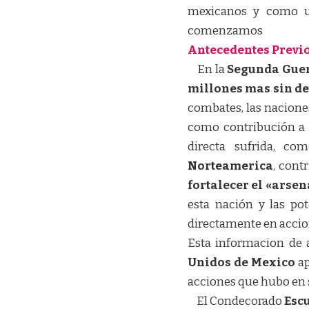
mexicanos y como un
comenzamos
Antecedentes Previ
En la
Segunda Guer
millones mas sin d
combates, las nacion
como contribución a l
directa sufrida, co
Norteamerica
, con
fortalecer el «arse
esta nación y las po
directamente en accion
Esta informacion de a
Unidos de Mexico
a
acciones que hubo en s
El Condecorado
Esc