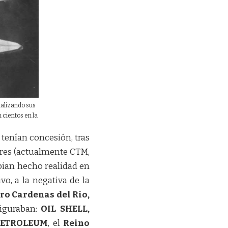
ualizando sus
 cientos en la
tenían concesión, tras
ores (actualmente CTM,
bian hecho realidad en
vo, a la negativa de la
ro Cardenas del Rio,
figuraban:
OIL SHELL,
 PETROLEUM
, el
Reino