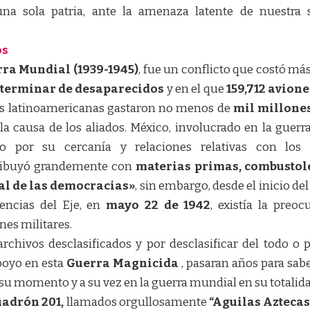
a sola patria, ante la amenaza latente de nuestra 
os
ra Mundial (1939-1945)
, fue un conflicto que costó má
eterminar de desaparecidos
y en el que
159,712 avione
es latinoamericanas gastaron no menos de
mil millones
a causa de los aliados. México, involucrado en la guerra
mo por su cercanía y relaciones relativas con los
tribuyó grandemente con
materias primas, combustol
nal de las democracias»
, sin embargo, desde el inicio de
tencias del Eje, en
mayo 22 de 1942
, existía la preo
es militares.
rchivos desclasificados y por desclasificar del todo o
poyo en esta
Guerra Magnicida
, pasaran años para sabe
u momento y a su vez en la guerra mundial en su totalida
uadrón 201,
llamados orgullosamente
“Aguilas Aztecas