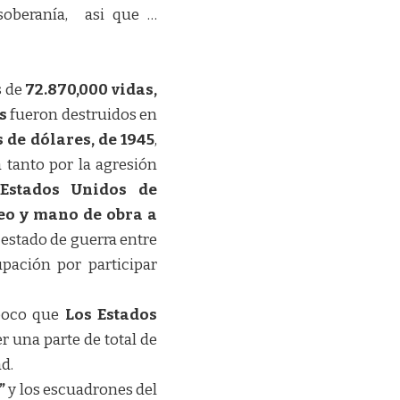
soberanía, asi que …
s de
72.870,000 vidas,
s
fueron destruidos en
 de dólares, de 1945
,
 tanto por la agresión
Estados Unidos de
eo y mano de obra a
l estado de guerra entre
cupación por participar
 poco que
Los Estados
r una parte de total de
d.
”
y los escuadrones del