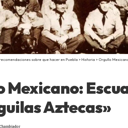
 recomendaciones sobre que hacer en Puebla
>
Historia
>
Orgullo Mexicano: E
o Mexicano: Escu
guilas Aztecas»
 Chambiador