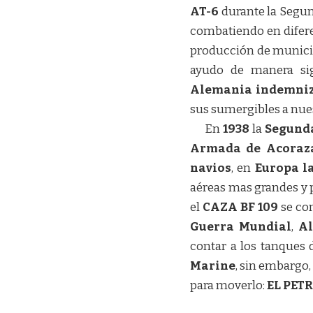
AT-6
durante la Segun
combatiendo en difere
producción de municion
ayudo de manera sign
Alemania indemni
sus sumergibles a nue
En
1938
la
Segund
Armada de Acoraza
navios
, en
Europa l
aéreas mas grandes y p
el
CAZA
BF 109
se co
Guerra Mundial
,
A
contar a los tanques 
Marine
, sin embargo,
para moverlo:
EL PET