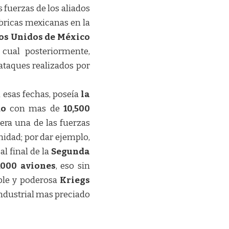
fuerzas de los aliados
bricas mexicanas en la
os Unidos de México
cual posteriormente,
ataques realizados por
 esas fechas, poseía
la
do
con mas de
10,500
era una de las fuerzas
idad; por dar ejemplo,
, al final de la
Segunda
,000 aviones
, eso sin
ible y poderosa
Kriegs
industrial mas preciado