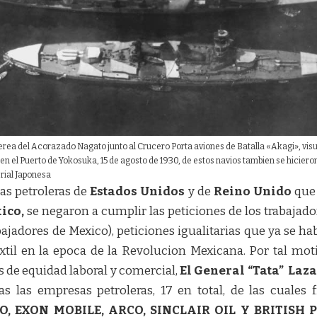
erea del Acorazado Nagato junto al Crucero Porta aviones de Batalla «Akagi», vis
en el Puerto de Yokosuka, 15 de agosto de 1930, de estos navios tambien se hicieron
ial Japonesa
as petroleras de
Estados Unidos
y de
Reino Unido
que 
ico,
se negaron a cumplir las peticiones de los trabajad
jadores de Mexico), peticiones igualitarias que ya se ha
extil en la epoca de la Revolucion Mexicana. Por tal moti
 de equidad laboral y comercial,
El General “Tata” Laza
as las empresas petroleras, 17 en total, de las cuales 
, EXON MOBILE, ARCO, SINCLAIR OIL Y BRITISH