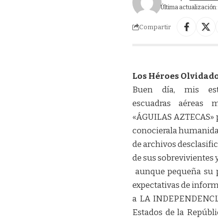
Última actualización:
Compartir
Los Héroes Olvidad
Buen día, mis es
escuadras aéreas 
«ÁGUILAS AZTECAS» por
conocierala humanidad
de archivos desclasifi
de sus sobrevivientes y
aunque pequeña su par
expectativas de inform
a LA INDEPENDENCIA 
Estados de la Repúbl