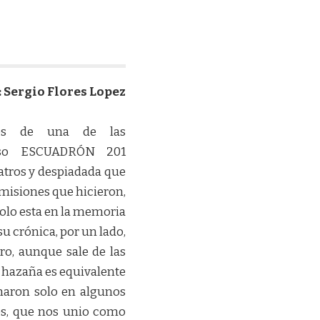
: Sergio Flores Lopez
mos de una de las
moso ESCUADRÓN 201
atros y despiadada que
misiones que hicieron,
olo esta en la memoria
su crónica, por un lado,
ro, aunque sale de las
a hazaña es equivalente
aron solo en algunos
es, que nos unio como