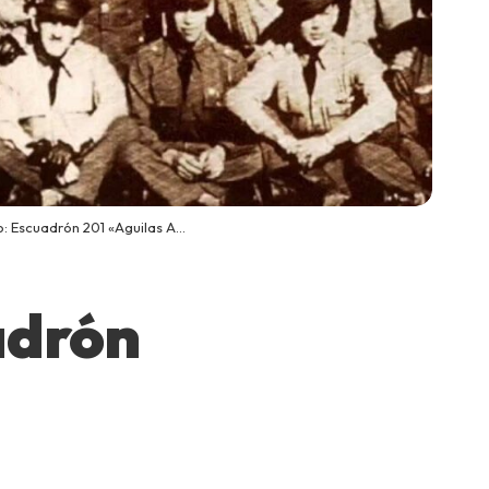
scuadrón 201 «Aguilas Aztecas»
adrón