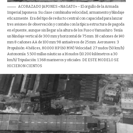
ACORAZADO JAPONES «NAGATO» – El orgullo de la Armada
Imperial Japonesa. Su clase combinaba velocidad, armamento y blindaje
eficazmente. Era del tipo de reducto central con capacidad para lanzar
tres aviones de observación y contaba con la típica estructura de pagoda
en el puente, aunque sin llegar a la altura de los Fuso o Yamashiro. Tenía
un blindaje vertical de 300 mm y horizontal de 75 mm. 18 cañones de 140
mm 8 cañones AA de 100 mm 98 antiaéreos de 25 mm. Aeronaves: 3
Propulsión: 4 hélices, 80.000 HP (60 MW) Velocidad: 27 nudos (50 km/h)
Autonomía: 5.500 millas náuticas a 16 nudos (10.200 kilómetros a 30
km/h) Tripulación: 1.368 marineros y oficiales. DE ESTE MODELO SE
HICIERON CIENTOS