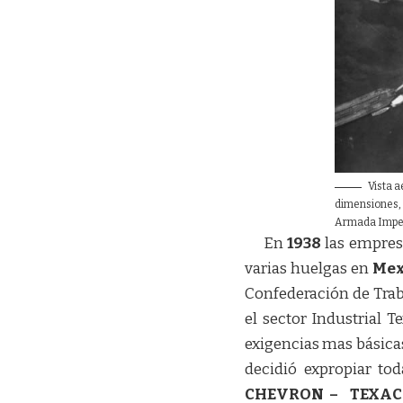
Vista a
dimensiones, 
Armada Imper
En
1938
las empres
varias huelgas en
Mex
Confederación de Traba
el sector Industrial T
exigencias mas básicas
decidió expropiar tod
CHEVRON – TEXACO