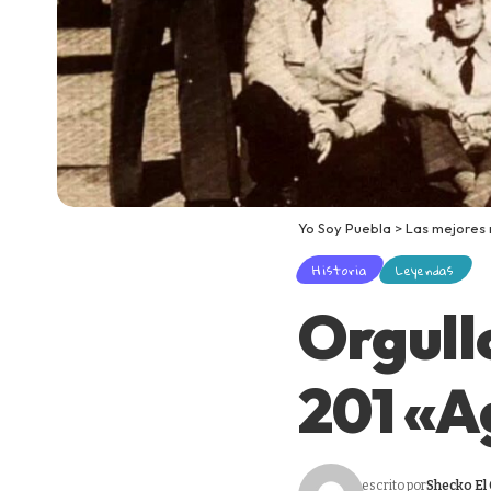
Yo Soy Puebla
>
Las mejores
Historia
Leyendas
Orgull
201 «A
escrito por
Shecko El